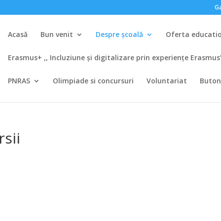
Ga
Acasă
Bun venit
Despre școală
Oferta educati
Erasmus+ ,, Incluziune și digitalizare prin experiențe Erasmu
PNRAS
Olimpiade si concursuri
Voluntariat
Buton
rsii