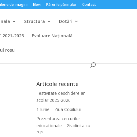
lerie de imagini
Elevi
Părerile părinților
Contact
onala
Structura
Dotări
s” 2021-2023
Evaluare Națională
ul rosu
Articole recente
Festivitate deschidere an
scolar 2025-2026
1 Iunie – Ziua Copilului
Prezentarea cercurilor
educationale – Gradinita cu
P.P.